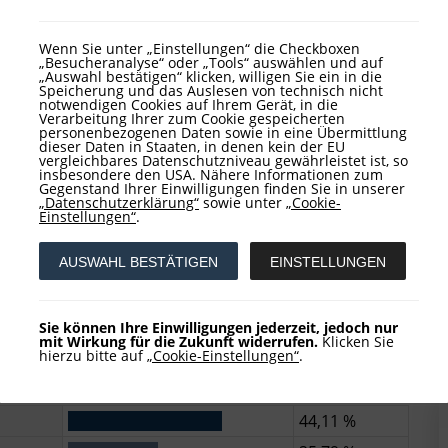
2,81 %
Wenn Sie unter „Einstellungen“ die Checkboxen
„Besucheranalyse“ oder „Tools“ auswählen und auf
V
„Auswahl bestätigen“ klicken, willigen Sie ein in die
Speicherung und das Auslesen von technisch nicht
notwendigen Cookies auf Ihrem Gerät, in die
Verarbeitung Ihrer zum Cookie gespeicherten
personenbezogenen Daten sowie in eine Übermittlung
dieser Daten in Staaten, in denen kein der EU
56,23 %
vergleichbares Datenschutzniveau gewährleistet ist, so
insbesondere den USA. Nähere Informationen zum
12,91 %
Gegenstand Ihrer Einwilligungen finden Sie in unserer
„Datenschutzerklärung“
sowie unter
„Cookie-
8,02 %
Einstellungen“
.
6,32 %
AUSWAHL BESTÄTIGEN
EINSTELLUNGEN
3,45 %
Sie können Ihre Einwilligungen jederzeit, jedoch nur
6)
mit Wirkung für die Zukunft widerrufen.
Klicken Sie
Z
hierzu bitte auf
„Cookie-Einstellungen“
.
44,11 %