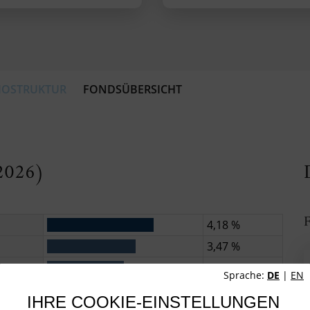
IOSTRUKTUR
FONDSÜBERSICHT
.2026)
F
4,18 %
3,47 %
3,02 %
Sprache:
DE
|
EN
2,99 %
IHRE COOKIE-EINSTELLUNGEN