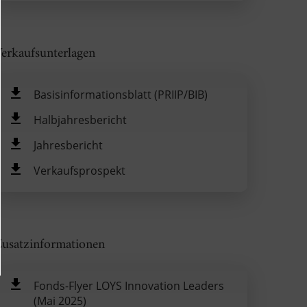
erkaufsunterlagen
Basisinformationsblatt (PRIIP/BIB)
Halbjahresbericht
Jahresbericht
Verkaufsprospekt
usatzinformationen
Fonds-Flyer LOYS Innovation Leaders
(Mai 2025)