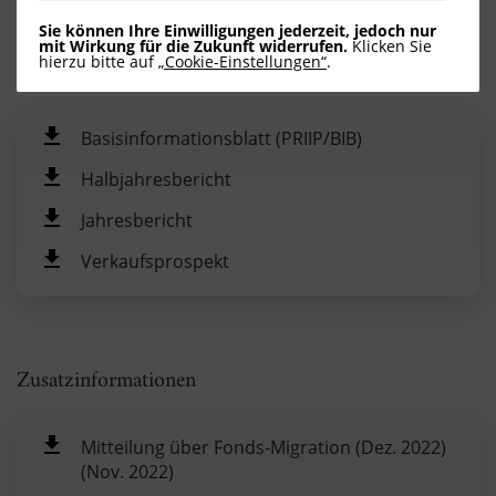
Sie können Ihre Einwilligungen jederzeit, jedoch nur
mit Wirkung für die Zukunft widerrufen.
Klicken Sie
hierzu bitte auf
„Cookie-Einstellungen“
.
Verkaufsunterlagen
Basisinformationsblatt (PRIIP/BIB)
Halbjahresbericht
Jahresbericht
Verkaufsprospekt
Zusatzinformationen
Mitteilung über Fonds-Migration (Dez. 2022)
(Nov. 2022)