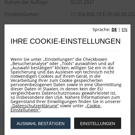
Datum der Auflage:
02.01.2021
Fondsvolumen:
11.356.830,19 EUR (06.08.20
Liquidität /
Täglich
Sprache:
DE
|
EN
Preisfeststellung:
IHRE COOKIE-EINSTELLUNGEN
Wenn Sie unter „Einstellungen“ die Checkboxen
„Besucheranalyse“ oder „Tools“ auswählen und auf
Downloads
„Auswahl bestätigen“ klicken, willigen Sie ein in die
Speicherung und das Auslesen von technisch nicht
notwendigen Cookies auf Ihrem Gerät, in die
Verarbeitung Ihrer zum Cookie gespeicherten
personenbezogenen Daten sowie in eine Übermittlung
dieser Daten in Staaten, in denen kein der EU
Factsheets
vergleichbares Datenschutzniveau gewährleistet ist,
so insbesondere den USA. Nähere Informationen zum
Gegenstand Ihrer Einwilligungen finden Sie in unserer
„Datenschutzerklärung“
sowie unter
„Cookie-
Einstellungen“
.
Tagesaktuelles Factsheet
Monatsultimo Factsheet
AUSWAHL BESTÄTIGEN
EINSTELLUNGEN