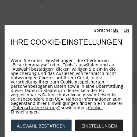
Sprache:
DE
|
EN
Downloads
IHRE COOKIE-EINSTELLUNGEN
Factsheets
Wenn Sie unter „Einstellungen“ die Checkboxen
„Besucheranalyse“ oder „Tools“ auswählen und auf
„Auswahl bestätigen“ klicken, willigen Sie ein in die
Speicherung und das Auslesen von technisch nicht
Tagesaktuelles Factsheet
notwendigen Cookies auf Ihrem Gerät, in die
Verarbeitung Ihrer zum Cookie gespeicherten
personenbezogenen Daten sowie in eine Übermittlung
Monatsultimo Factsheet
dieser Daten in Staaten, in denen kein der EU
vergleichbares Datenschutzniveau gewährleistet ist,
so insbesondere den USA. Nähere Informationen zum
Gegenstand Ihrer Einwilligungen finden Sie in unserer
„Datenschutzerklärung“
sowie unter
„Cookie-
Einstellungen“
.
Verkaufsunterlagen
AUSWAHL BESTÄTIGEN
EINSTELLUNGEN