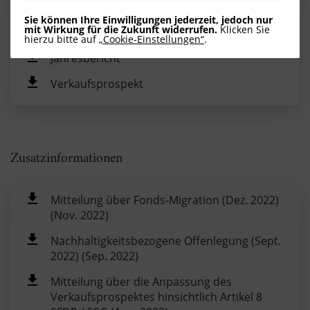
Basisinformationsblatt (PRIIP/BIB)
Sie können Ihre Einwilligungen jederzeit, jedoch nur
mit Wirkung für die Zukunft widerrufen.
Klicken Sie
Halbjahresbericht
hierzu bitte auf
„Cookie-Einstellungen“
.
Jahresbericht
Verkaufsprospekt
Zusatzinformationen
Mitteilung über Fonds-Migration (Dez. 2022)
(Nov. 2022)
Nachhaltigkeitsbezogene Offenlegung (Sept.
2022) (Sep. 2022)
Mitteilung über die Anpassung des
Verkaufsprospektes hinsichtlich Artikel 8