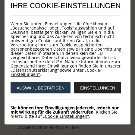
IHRE COOKIE-EINSTELLUNGEN
KONTAKT
Wenn Sie unter „Einstellungen“ die Checkboxen
„Besucheranalyse“ oder „Tools“ auswählen und auf
Kontakt
„Auswahl bestätigen“ klicken, willigen Sie ein in die
Speicherung und das Auslesen von technisch nicht
notwendigen Cookies auf Ihrem Gerät, in die
Verarbeitung Ihrer zum Cookie gespeicherten
LOYS AG
personenbezogenen Daten sowie in eine Übermittlung
dieser Daten in Staaten, in denen kein der EU
vergleichbares Datenschutzniveau gewährleistet ist,
Barckhausstraße 10
so insbesondere den USA. Nähere Informationen zum
Gegenstand Ihrer Einwilligungen finden Sie in unserer
60325 Frankfurt
„Datenschutzerklärung“
sowie unter
„Cookie-
Einstellungen“
.
Tel.: +49 (0) 69-2475444-0
E-Mail: info(at)loys.de
AUSWAHL BESTÄTIGEN
EINSTELLUNGEN
Service
Sie können Ihre Einwilligungen jederzeit, jedoch nur
mit Wirkung für die Zukunft widerrufen.
Klicken Sie
hierzu bitte auf
„Cookie-Einstellungen“
.
ANMELDUNG NEWSLETTER