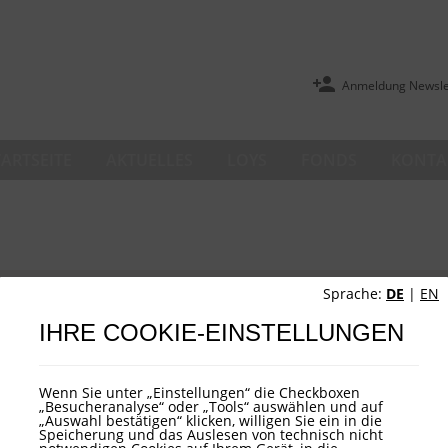
Anmeldung Newsle
TARTSEITE
AKTUELLES
LOYS
FONDS
KONTA
Sprache:
DE
|
EN
IHRE COOKIE-EINSTELLUNGEN
takt
Service
Wenn Sie unter „Einstellungen“ die Checkboxen
„Besucheranalyse“ oder „Tools“ auswählen und auf
„Auswahl bestätigen“ klicken, willigen Sie ein in die
 AG
ANMELDUNG NEWSLETTE
Speicherung und das Auslesen von technisch nicht