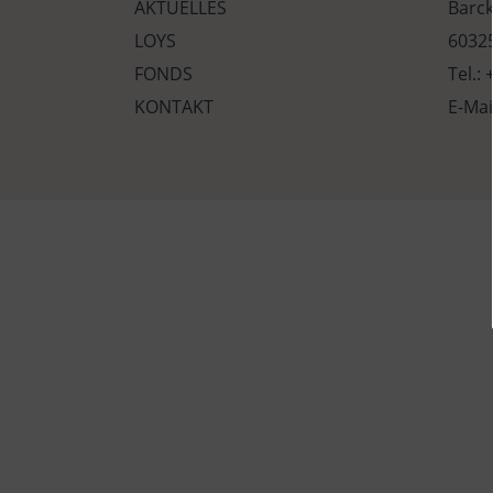
AKTUELLES
Barc
LOYS
60325
FONDS
Tel.:
KONTAKT
E-Mai