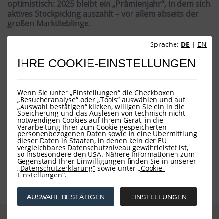
optimistisch: 2025 bleibt ein „Prämienjahr“, in dem sich
aktives Stockpicking auszahlt – vor allem abseits der
großen Marktlieblinge.
Sprache:
DE
|
EN
IHRE COOKIE-EINSTELLUNGEN
Wenn Sie unter „Einstellungen“ die Checkboxen
„Besucheranalyse“ oder „Tools“ auswählen und auf
„Auswahl bestätigen“ klicken, willigen Sie ein in die
Speicherung und das Auslesen von technisch nicht
notwendigen Cookies auf Ihrem Gerät, in die
Verarbeitung Ihrer zum Cookie gespeicherten
personenbezogenen Daten sowie in eine Übermittlung
dieser Daten in Staaten, in denen kein der EU
vergleichbares Datenschutzniveau gewährleistet ist,
zurück
so insbesondere den USA. Nähere Informationen zum
Gegenstand Ihrer Einwilligungen finden Sie in unserer
„Datenschutzerklärung“
sowie unter
„Cookie-
Einstellungen“
.
AUSWAHL BESTÄTIGEN
EINSTELLUNGEN