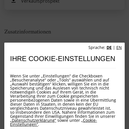
Verkaufsprospekt
Zusatzinformationen
Sprache:
DE
|
EN
UK reportable income - Report to investors
2024 (Sep. 2025)
IHRE COOKIE-EINSTELLUNGEN
LOYS SICAV UK Reporting 2024 (Aug. 2025)
(Jun. 2025)
Wenn Sie unter „Einstellungen“ die Checkboxen
„Besucheranalyse“ oder „Tools“ auswählen und auf
Share Class Deregistration notice (Jun. 2024)
„Auswahl bestätigen“ klicken, willigen Sie ein in die
Speicherung und das Auslesen von technisch nicht
notwendigen Cookies auf Ihrem Gerät, in die
UK reportable income - Report to investors
Verarbeitung Ihrer zum Cookie gespeicherten
2023 (Jun. 2024)
personenbezogenen Daten sowie in eine Übermittlung
dieser Daten in Staaten, in denen kein der EU
vergleichbares Datenschutzniveau gewährleistet ist,
Report of income for UK tax purposes 2022
so insbesondere den USA. Nähere Informationen zum
Gegenstand Ihrer Einwilligungen finden Sie in unserer
(Dez. 2022)
„Datenschutzerklärung“
sowie unter
„Cookie-
Einstellungen“
.
Mitteilung über Fonds-Migration (Dez. 2022)