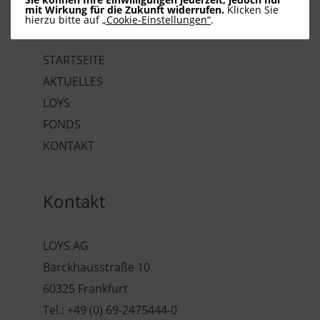
mit Wirkung für die Zukunft widerrufen.
Klicken Sie
Seiten
hierzu bitte auf
„Cookie-Einstellungen“
.
STARTSEITE
AKTUELLES
LOYS
FONDS
KONTAKT
Kontakt
LOYS AG
Barckhausstraße 10
60325 Frankfurt
Tel.: +49 (0) 69-2475444-0