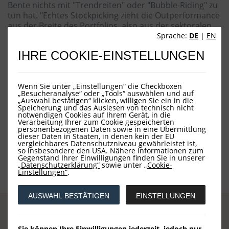
Bente nichts mit "Trendreiten" oder "Bubble-Riding" zu
tun hat. "Echtes Stockpicking zieht die Outperformance
aus der Breite des Portfolios, also aus der sektoralen
Vielfalt." 5 % Alpha fast ohne Berücksichtigung der Mag
Sprache:
DE
|
EN
7 - das ist das jährliche Ziel des aktiven Managements
IHRE COOKIE-EINSTELLUNGEN
von Vates Invest.
Wenn Sie unter „Einstellungen“ die Checkboxen
„Besucheranalyse“ oder „Tools“ auswählen und auf
„Auswahl bestätigen“ klicken, willigen Sie ein in die
Speicherung und das Auslesen von technisch nicht
notwendigen Cookies auf Ihrem Gerät, in die
Börsen Radio Network AG
Verarbeitung Ihrer zum Cookie gespeicherten
provided by
personenbezogenen Daten sowie in eine Übermittlung
dieser Daten in Staaten, in denen kein der EU
zurück
vergleichbares Datenschutzniveau gewährleistet ist,
so insbesondere den USA. Nähere Informationen zum
Gegenstand Ihrer Einwilligungen finden Sie in unserer
„Datenschutzerklärung“
sowie unter
„Cookie-
Einstellungen“
.
AUSWAHL BESTÄTIGEN
EINSTELLUNGEN
Sie können Ihre Einwilligungen jederzeit, jedoch nur