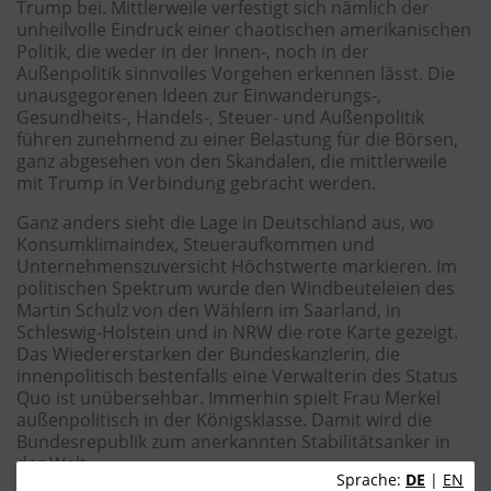
Trump bei. Mittlerweile verfestigt sich nämlich der
unheilvolle Eindruck einer chaotischen amerikanischen
Politik, die weder in der Innen-, noch in der
Außenpolitik sinnvolles Vorgehen erkennen lässt. Die
unausgegorenen Ideen zur Einwanderungs-,
Gesundheits-, Handels-, Steuer- und Außenpolitik
führen zunehmend zu einer Belastung für die Börsen,
ganz abgesehen von den Skandalen, die mittlerweile
mit Trump in Verbindung gebracht werden.
Ganz anders sieht die Lage in Deutschland aus, wo
Konsumklimaindex, Steueraufkommen und
Unternehmenszuversicht Höchstwerte markieren. Im
politischen Spektrum wurde den Windbeuteleien des
Martin Schulz von den Wählern im Saarland, in
Schleswig-Holstein und in NRW die rote Karte gezeigt.
Das Wiedererstarken der Bundeskanzlerin, die
innenpolitisch bestenfalls eine Verwalterin des Status
Quo ist unübersehbar. Immerhin spielt Frau Merkel
außenpolitisch in der Königsklasse. Damit wird die
Bundesrepublik zum anerkannten Stabilitätsanker in
der Welt.
Sprache:
DE
|
EN