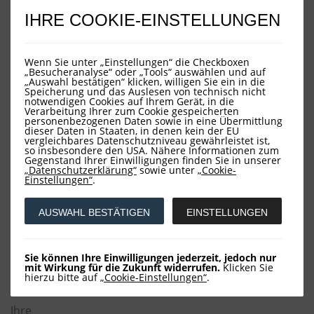
Die Aktienbörsen lassen sich bereits seit geraumer Zeit
IHRE COOKIE-EINSTELLUNGEN
nicht von dem Irrsal der Weltpolitik anfechten. Auch die
verunglückte Wahlstrategie der gewendeten Brexit-
Premierministerin Theresa May vermochte kein
Wenn Sie unter „Einstellungen“ die Checkboxen
weiteres Ungemach über die Finanzmärkte zu bringen.
„Besucheranalyse“ oder „Tools“ auswählen und auf
„Auswahl bestätigen“ klicken, willigen Sie ein in die
Entsprechend erfreulich entwickeln sich die fünf LOYS-
Speicherung und das Auslesen von technisch nicht
notwendigen Cookies auf Ihrem Gerät, in die
Fonds, die allesamt positive Wertentwicklungen
Verarbeitung Ihrer zum Cookie gespeicherten
aufweisen. Anders als bei Zinsanlagen, die nunmehr
personenbezogenen Daten sowie in eine Übermittlung
seit Jahren unattraktiv sind und bestenfalls Magerkost
dieser Daten in Staaten, in denen kein der EU
vergleichbares Datenschutzniveau gewährleistet ist,
bieten, waren an der Börse in diesem Jahr durchaus
so insbesondere den USA. Nähere Informationen zum
zweistellige Zuwächse zu erzielen. Allem Anschein nach
Gegenstand Ihrer Einwilligungen finden Sie in unserer
„Datenschutzerklärung“
sowie unter
„Cookie-
löst sich langsam die Investitionsbremse der Anleger,
Einstellungen“
.
sodass weitere Zuflüsse an die Eigenkapitalmärkte
erwartet werden dürfen. Selbst aus der deutschen
AUSWAHL BESTÄTIGEN
EINSTELLUNGEN
Politik kommen erste Signale, denen zufolge bei der
betrieblichen Altersvorsorge ein Umsteuern Richtung
Aktienanlage erkennbar wird. Vielleicht ist dies ein
Einstieg in eine neue faktenbasierte Rentenpolitik. Auch
Sie können Ihre Einwilligungen jederzeit, jedoch nur
mit Wirkung für die Zukunft widerrufen.
Klicken Sie
die private Altersvorsorge könnte solche Impulse gut
hierzu bitte auf
„Cookie-Einstellungen“
.
vertragen.
Ihre