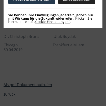
Ihre
Sie können Ihre Einwilligungen jederzeit, jedoch nur
mit Wirkung für die Zukunft widerrufen.
Klicken Sie
Fondsmanager und Mitinvestoren
hierzu bitte auf
„Cookie-Einstellungen“
.
Dr. Christoph Bruns Ufuk Boydak
Chicago, Frankfurt a.M. am
30.04.2019
Als pdf-Dokument aufrufen
zurück