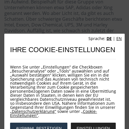
im Aufwind. Beispielhaft für diese Gruppe von
Unternehmen können etwa SAP, Adidas oder Xing
genannt werden. Wo aber Licht ist, da gibt es auch
Schatten. Über schwierige Geschäfte berichteten etwa
Intel, Exxon, Dow Chemical, UPS, 3M und Harley
Davidson. Auffällig ist, wie schwach sich zuletzt der
Chemiesektor gerierte. Die deutschen Vertreter BASF,
Sprache:
DE
|
EN
Lanxess und Covestro machten dabei keine Ausnahme.
Vor allem die kompliziert gewordene Situation im
IHRE COOKIE-EINSTELLUNGEN
weltweiten Automobilbau spielt dabei eine Rolle. Der
Handelsstreit Donald Trumps mit China tut sein
Übriges.
Wenn Sie unter „Einstellungen“ die Checkboxen
„Besucheranalyse“ oder „Tools“ auswählen und auf
„Auswahl bestätigen“ klicken, willigen Sie ein in die
Auch die LOYS Fonds wurden zuletzt von der
Speicherung und das Auslesen von technisch nicht
Aufwärtswelle getragen. Das Fondsmanagement nutzte
notwendigen Cookies auf Ihrem Gerät, in die
die Börsenkorrektur des letzten Jahres zu
Verarbeitung Ihrer zum Cookie gespeicherten
personenbezogenen Daten sowie in eine Übermittlung
Aufstockungen der Aktienbestände. Nun ist aber den
dieser Daten in Staaten, in denen kein der EU
LOYS-Anlegern dieser bewährte antizyklische Anlagestil
vergleichbares Datenschutzniveau gewährleistet ist,
so insbesondere den USA. Nähere Informationen zum
des Hauses LOYS nichts Neues. Ebenso wenig ist die
Gegenstand Ihrer Einwilligungen finden Sie in unserer
Erkenntnis neu, dass konventionelle Zinsanlagen
„Datenschutzerklärung“
sowie unter
„Cookie-
Einstellungen“
.
heutzutage keine probate Alternative zur
Aktienfondsanlage darstellen.
AUSWAHL BESTÄTIGEN
EINSTELLUNGEN