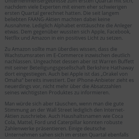
Unternehmensergebnisse zum ersten Quartal mit sich,
nachdem viele Experten mit einem eher schwierigen
ersten Quartal gerechnet hatten. Die seit langem
beliebten FAANG-Aktien machten dabei keine
Ausnahme. Lediglich Alphabet enttäuschte die Anleger
etwas. Dem gegenüber wussten sich Apple, Facebook,
Netflix und Amazon in ein positives Licht zu setzen.
Zu Amazon sollte man überdies wissen, dass die
Wachstumsraten im E-Commerce inzwischen deutlich
nachlassen. Ungeachtet dessen aber ist Warren Buffett
mit seiner Beteiligungsgesellschaft Berkshire Hathaway
dort eingestiegen. Auch bei Apple ist das „Orakel von
Omaha“ bereits investiert. Der iPhone-Anbieter zieht es
neuerdings vor, nicht mehr über die Absatzzahlen
seines wichtigsten Produktes zu informieren.
Man würde sich aber täuschen, wenn man die gute
Stimmung an der Wall Street lediglich den Internet-
Aktien zuschriebe. Auch Haushaltsnamen wie Coca
Cola, Mattel, Ford und Caterpillar konnten robuste
Zahlenwerke präsentieren. Einige deutsche
Unternehmen sahen sich im ersten Quartal ebenfalls