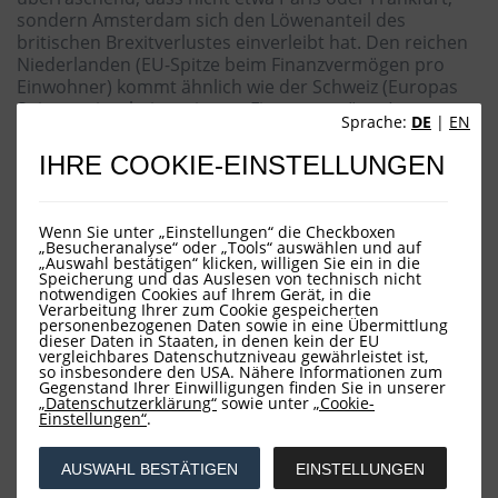
sondern Amsterdam sich den Löwenanteil des
britischen Brexitverlustes einverleibt hat. Den reichen
Niederlanden (EU-Spitze beim Finanzvermögen pro
Einwohner) kommt ähnlich wie der Schweiz (Europas
Spitzenreiter beim privaten Finanzvermögen) zugute,
Sprache:
DE
|
EN
dass ihr Land über eine traditionell starke Aktienkultur
verfügt, was man über Deutschland bekanntlich nicht
IHRE COOKIE-EINSTELLUNGEN
sagen kann. Während in Deutschland der
Generationenvertrag mit täglich wachsendem
Steuerzuschuss den Hauptteil der Altersvorsorge
Wenn Sie unter „Einstellungen“ die Checkboxen
darstellt, spielt in unserem Nachbarland die
„Besucheranalyse“ oder „Tools“ auswählen und auf
„Auswahl bestätigen“ klicken, willigen Sie ein in die
betriebliche und private Altersversorge durch
Speicherung und das Auslesen von technisch nicht
Investitionen am Aktienmarkt eine wesentlich größere
notwendigen Cookies auf Ihrem Gerät, in die
Rolle. Zudem sollte nicht unerwähnt bleiben, dass die
Verarbeitung Ihrer zum Cookie gespeicherten
personenbezogenen Daten sowie in eine Übermittlung
Amsterdamer Börse als älteste Effektenbörse der Welt
dieser Daten in Staaten, in denen kein der EU
gilt. Und es ist keineswegs nur die Amsterdamer Börse,
vergleichbares Datenschutzniveau gewährleistet ist,
so insbesondere den USA. Nähere Informationen zum
die vom Brexit profitiert. Zahlreiche amerikanische
Gegenstand Ihrer Einwilligungen finden Sie in unserer
Finanzadressen - die Ansiedlung der amerikanischen
„Datenschutzerklärung“
sowie unter
„Cookie-
Einstellungen“
.
CBOE Europe in Amsterdam hatte 2019 für Aufsehen
gesorgt - haben die Niederlande als Lokation für ihre
Europageschäfte gewählt. Dabei haben dem
AUSWAHL BESTÄTIGEN
EINSTELLUNGEN
Vernehmen nach neben der geographischen Nähe zu