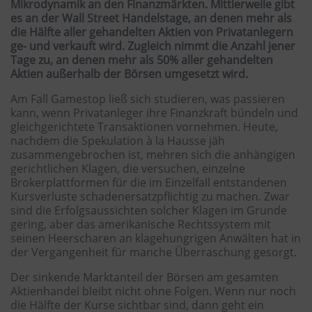
Mikrodynamik an den Finanzmärkten. Mittlerweile gibt
es an der Wall Street Handelstage, an denen mehr als
die Hälfte aller gehandelten Aktien von Privatanlegern
ge- und verkauft wird. Zugleich nimmt die Anzahl jener
Tage zu, an denen mehr als 50% aller gehandelten
Aktien außerhalb der Börsen umgesetzt wird.
Am Fall Gamestop ließ sich studieren, was passieren
kann, wenn Privatanleger ihre Finanzkraft bündeln und
gleichgerichtete Transaktionen vornehmen. Heute,
nachdem die Spekulation à la Hausse jäh
zusammengebrochen ist, mehren sich die anhängigen
gerichtlichen Klagen, die versuchen, einzelne
Brokerplattformen für die im Einzelfall entstandenen
Kursverluste schadenersatzpflichtig zu machen. Zwar
sind die Erfolgsaussichten solcher Klagen im Grunde
gering, aber das amerikanische Rechtssystem mit
seinen Heerscharen an klagehungrigen Anwälten hat in
der Vergangenheit für manche Überraschung gesorgt.
Der sinkende Marktanteil der Börsen am gesamten
Aktienhandel bleibt nicht ohne Folgen. Wenn nur noch
die Hälfte der Kurse sichtbar sind, dann geht ein