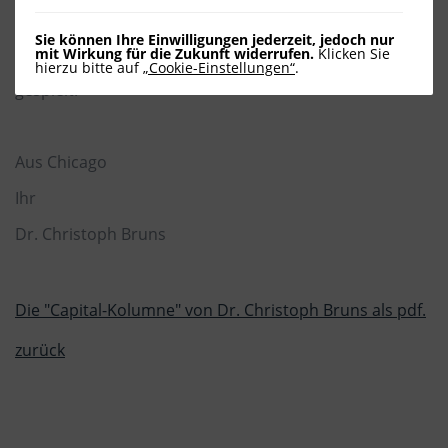
London die Internationalität, das
wirtschaftsfreundliche Umfeld und nicht zuletzt die im
Sie können Ihre Einwilligungen jederzeit, jedoch nur
Vergleich zu Deutschland niedrigeren
mit Wirkung für die Zukunft widerrufen.
Klicken Sie
hierzu bitte auf
„Cookie-Einstellungen“
.
Unternehmenssteuern in den Niederlanden eine Rolle
gespielt.
Aus Chicago
Ihr
Dr. Christoph Bruns
Die "Capital-Kolumne" von Dr. Christoph Bruns als pdf.
zurück