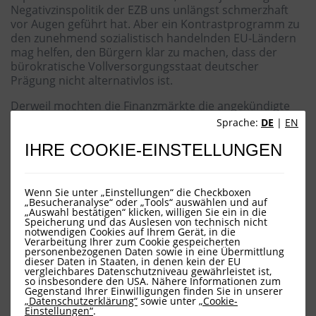
Negativzinspolitik der EZB uns unlängst schmerzhaft
vor Augen geführt hat. Aber ein Kontrastprogramm zu
den zunehmend sozialistisch handelnden EU-Ländern
mag helfen, den Bürgern klar zu machen, dass der
bürokratische Vollversorgungsstaat deutscher
Prägung nicht alternativlos ist.
Derweil mochten die Finanzmärkte die angekündigte
Politik nicht goutieren. Angst vor erheblich steigender
Sprache:
DE
|
EN
Staatsverschuldung führte zu panikartigen Verkäufen
IHRE COOKIE-EINSTELLUNGEN
britischer Staatsanleihen. Seit Jahresbeginn fielen die
Kurse zehnjähriger britischer Staatsanleihen um mehr
als dreißig Prozent. Auch das britische Pfund kam
während des allgemeinen Tumultes gehörig unter die
Wenn Sie unter „Einstellungen“ die Checkboxen
„Besucheranalyse“ oder „Tools“ auswählen und auf
Räder. Die Bank of England sah sich genötigt, ihren
„Auswahl bestätigen“ klicken, willigen Sie ein in die
Zinsstraffungspfad zu verlassen und Gilts aufzukaufen,
Speicherung und das Auslesen von technisch nicht
notwendigen Cookies auf Ihrem Gerät, in die
zumal Pensionsfonds durch den dramatischen
Verarbeitung Ihrer zum Cookie gespeicherten
Kursverfall bei Anleihen in Schwierigkeiten gerieten.
personenbezogenen Daten sowie in eine Übermittlung
Mehr noch, erste Immobilienfonds verweigerten die
dieser Daten in Staaten, in denen kein der EU
vergleichbares Datenschutzniveau gewährleistet ist,
Rückgabe von Anteilen. Zuletzt musste der
so insbesondere den USA. Nähere Informationen zum
ambitionierte Schatzkanzler Kwasi Kwarteng auf
Gegenstand Ihrer Einwilligungen finden Sie in unserer
„Datenschutzerklärung“
sowie unter
„Cookie-
Geheiß von Frau Truss nach nur 19 Tagen im Amt
Einstellungen“
.