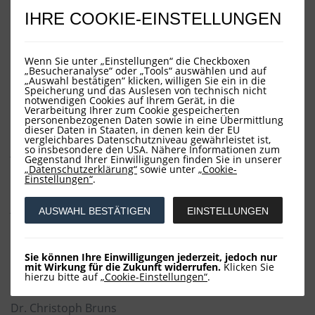
positioniert zu sein? Gerade aus europäischer Sicht
IHRE COOKIE-EINSTELLUNGEN
scheint dieser Befund zutreffend zu sein, zumal die
Einheitswährung Euro in den letzten zwanzig Jahren
deutlich gegenüber dem US-Dollar abgewertet hat.
Wenn Sie unter „Einstellungen“ die Checkboxen
„Besucheranalyse“ oder „Tools“ auswählen und auf
Man kann sich des Eindrucks nicht erwehren, dass die
„Auswahl bestätigen“ klicken, willigen Sie ein in die
Speicherung und das Auslesen von technisch nicht
Marktteilnehmer diesbezüglich bereits entschieden
notwendigen Cookies auf Ihrem Gerät, in die
haben, zumal gegen den scheinbaren Dauererfolgslauf
Verarbeitung Ihrer zum Cookie gespeicherten
personenbezogenen Daten sowie in eine Übermittlung
der Big 7 kaum zu argumentieren ist. Gewisse Risiken
dieser Daten in Staaten, in denen kein der EU
(Konzentrations-, Bewertungs-, ETF-Zufluss- und
vergleichbares Datenschutzniveau gewährleistet ist,
so insbesondere den USA. Nähere Informationen zum
juristische Risiken), die mit der Erfolgsgeschichte in
Gegenstand Ihrer Einwilligungen finden Sie in unserer
Zusammenhang stehen, werden seit Jahren
„Datenschutzerklärung“
sowie unter
„Cookie-
geflissentlich weitgehend ignoriert. Man wird sehen, ob
Einstellungen“
.
diese neue Aktienmarktnormalität länger anhält als
jene des Zinsmarktes.
AUSWAHL BESTÄTIGEN
EINSTELLUNGEN
Aus Chicago
Sie können Ihre Einwilligungen jederzeit, jedoch nur
mit Wirkung für die Zukunft widerrufen.
Klicken Sie
hierzu bitte auf
„Cookie-Einstellungen“
.
Ihr
Dr. Christoph Bruns