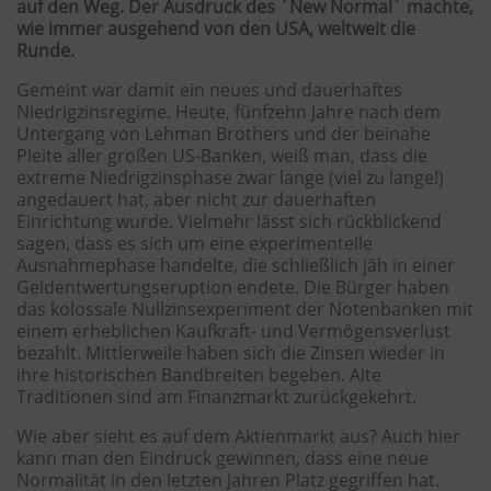
auf den Weg. Der Ausdruck des ´New Normal´ machte,
wie immer ausgehend von den USA, weltweit die
Runde.
Gemeint war damit ein neues und dauerhaftes
Niedrigzinsregime. Heute, fünfzehn Jahre nach dem
Untergang von Lehman Brothers und der beinahe
Pleite aller großen US-Banken, weiß man, dass die
extreme Niedrigzinsphase zwar lange (viel zu lange!)
angedauert hat, aber nicht zur dauerhaften
Einrichtung wurde. Vielmehr lässt sich rückblickend
sagen, dass es sich um eine experimentelle
Ausnahmephase handelte, die schließlich jäh in einer
Geldentwertungseruption endete. Die Bürger haben
das kolossale Nullzinsexperiment der Notenbanken mit
einem erheblichen Kaufkraft- und Vermögensverlust
bezahlt. Mittlerweile haben sich die Zinsen wieder in
ihre historischen Bandbreiten begeben. Alte
Traditionen sind am Finanzmarkt zurückgekehrt.
Wie aber sieht es auf dem Aktienmarkt aus? Auch hier
kann man den Eindruck gewinnen, dass eine neue
Normalität in den letzten Jahren Platz gegriffen hat.