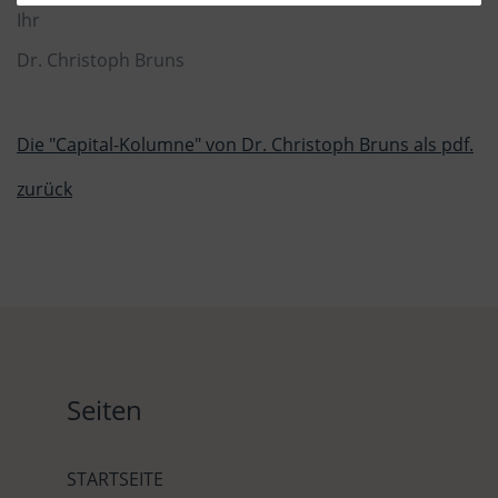
Ihr
Dr. Christoph Bruns
Die "Capital-Kolumne" von Dr. Christoph Bruns als pdf.
zurück
Seiten
STARTSEITE