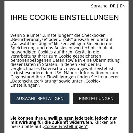
Insgesamt kann man sagen, dass die
Sprache:
DE
|
EN
Standortbedingungen am Kapitalmarkt in Amerika
IHRE COOKIE-EINSTELLUNGEN
offenbar attraktiver sind als in Europa. Während aber
Großbritannien stets um die Wichtigkeit des
Finanzmarkt-Ökosystems für die britische
Volkswirtschaft wusste, ist die Aktienkultur vor allem in
Wenn Sie unter „Einstellungen“ die Checkboxen
„Besucheranalyse“ oder „Tools“ auswählen und auf
Deutschland unterentwickelt. Dabei wird bereits seit
„Auswahl bestätigen“ klicken, willigen Sie ein in die
Generation geflissentlich ignoriert, wie bedeutsam
Speicherung und das Auslesen von technisch nicht
notwendigen Cookies auf Ihrem Gerät, in die
florierende Eigenkapitalmärkte für das Gedeihen von
Verarbeitung Ihrer zum Cookie gespeicherten
Innovation, Wirtschaft, Wohlstand und Renten sind.
personenbezogenen Daten sowie in eine Übermittlung
dieser Daten in Staaten, in denen kein der EU
Leider spielt die eminente Bedeutung attraktiver
vergleichbares Datenschutzniveau gewährleistet ist,
Eigenkapitalmärkte im Denken europäischer und
so insbesondere den USA. Nähere Informationen zum
deutscher Politiker traditionell keine wichtige Rolle. Das
Gegenstand Ihrer Einwilligungen finden Sie in unserer
„Datenschutzerklärung“
sowie unter
„Cookie-
liegt keineswegs nur an der geringen Bildung in
Einstellungen“
.
Finanzfragen. Viele Politiker ergehen sich in einer
öffentlich zur Schau gestellten Finanzmarktverachtung.
AUSWAHL BESTÄTIGEN
EINSTELLUNGEN
Man lese einmal die öffentlichen Kommentare zur
Einführung einer ´Aktienrente´ durch.
Sie können Ihre Einwilligungen jederzeit, jedoch nur
mit Wirkung für die Zukunft widerrufen.
Klicken Sie
hierzu bitte auf
„Cookie-Einstellungen“
.
Aus Chicago