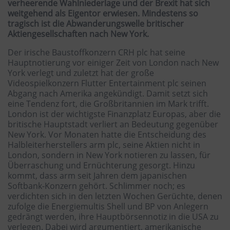
verheerende Wahlniederlage und der Brexit hat sich
weitgehend als Eigentor erwiesen. Mindestens so
tragisch ist die Abwanderungswelle britischer
Aktiengesellschaften nach New York.
Der irische Baustoffkonzern CRH plc hat seine
Hauptnotierung vor einiger Zeit von London nach New
York verlegt und zuletzt hat der große
Videospielkonzern Flutter Entertainment plc seinen
Abgang nach Amerika angekündigt. Damit setzt sich
eine Tendenz fort, die Großbritannien im Mark trifft.
London ist der wichtigste Finanzplatz Europas, aber die
britische Hauptstadt verliert an Bedeutung gegenüber
New York. Vor Monaten hatte die Entscheidung des
Halbleiterherstellers arm plc, seine Aktien nicht in
London, sondern in New York notieren zu lassen, für
Überraschung und Ernüchterung gesorgt. Hinzu
kommt, dass arm seit Jahren dem japanischen
Softbank-Konzern gehört. Schlimmer noch; es
verdichten sich in den letzten Wochen Gerüchte, denen
zufolge die Energiemultis Shell und BP von Anlegern
gedrängt werden, ihre Hauptbörsennotiz in die USA zu
verlegen. Dabei wird argumentiert, amerikanische