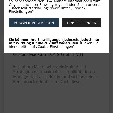
so insbesondere den USA. Nähere Informationen zum
Gegenstand Ihrer Einwilligungen finden Sie in unserer
„Datenschutzerklärung“
sowie unter
„Cookie-
Einstellungen“
.
WEITERLESEN
AUSWAHL BESTÄTIGEN
EINSTELLUNGEN
Sie können Ihre Einwilligungen jederzeit, jedoch nur
mit Wirkung für die Zukunft widerrufen.
Klicken Sie
hierzu bitte auf
„Cookie-Einstellungen“
.
Gastanalyse zum LOYS Global MH
Es gibt am Markt sehr viele Multi-Asset-
Strategien mit maximaler Flexibilität, deren
Manager fast alles dürfen und sich an keiner
Benchmark orientieren. Doch diese...