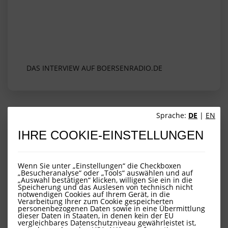
DAS INTERVIEW AUF BOERSENRADIO.DE
Sprache:
DE
|
EN
Ausschüttungsbekanntmachung
IHRE COOKIE-EINSTELLUNGEN
Wir möchten Sie hiermit auf die
Wenn Sie unter „Einstellungen“ die Checkboxen
Ausschüttungen für das vergangene
„Besucheranalyse“ oder „Tools“ auswählen und auf
Geschäftsjahr hinweisen.
„Auswahl bestätigen“ klicken, willigen Sie ein in die
Speicherung und das Auslesen von technisch nicht
notwendigen Cookies auf Ihrem Gerät, in die
Verarbeitung Ihrer zum Cookie gespeicherten
personenbezogenen Daten sowie in eine Übermittlung
dieser Daten in Staaten, in denen kein der EU
vergleichbares Datenschutzniveau gewährleistet ist,